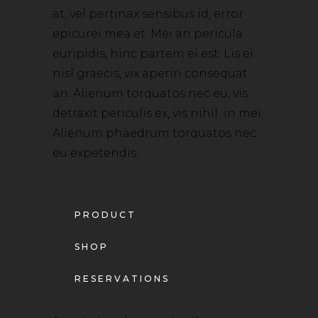
at, vel pertinax sensibus id, error
epicurei mea et. Mei an pericula
euripidis, hinc partem ei est. Lis ei
nisl graecis, vix aperiri consequat
an. Alienum torquatos nec eu, vis
detraxit periculis ex, vis nihil in mei.
Alienum phaedrum torquatos nec
eu expetendis.
PRODUCT
SHOP
RESERVATIONS