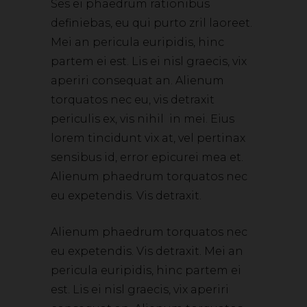
Ses ei phaedrum rationibus
definiebas, eu qui purto zril laoreet.
Mei an pericula euripidis, hinc
partem ei est. Lis ei nisl graecis, vix
aperiri consequat an. Alienum
torquatos nec eu, vis detraxit
periculis ex, vis nihil in mei. Eius
lorem tincidunt vix at, vel pertinax
sensibus id, error epicurei mea et.
Alienum phaedrum torquatos nec
eu expetendis. Vis detraxit.
Alienum phaedrum torquatos nec
eu expetendis. Vis detraxit. Mei an
pericula euripidis, hinc partem ei
est. Lis ei nisl graecis, vix aperiri