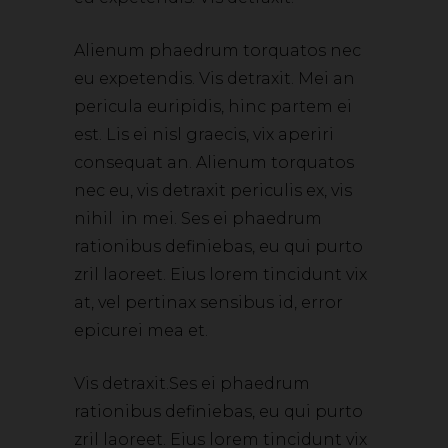
Alienum phaedrum torquatos nec
eu expetendis. Vis detraxit. Mei an
pericula euripidis, hinc partem ei
est. Lis ei nisl graecis, vix aperiri
consequat an. Alienum torquatos
nec eu, vis detraxit periculis ex, vis
nihil in mei. Ses ei phaedrum
rationibus definiebas, eu qui purto
zril laoreet. Eius lorem tincidunt vix
at, vel pertinax sensibus id, error
epicurei mea et.
Vis detraxit.Ses ei phaedrum
rationibus definiebas, eu qui purto
zril laoreet. Eius lorem tincidunt vix