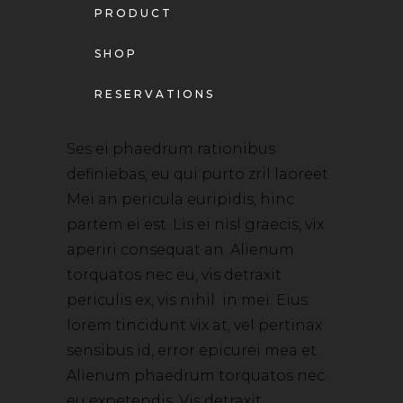
PRODUCT
SHOP
RESERVATIONS
Ses ei phaedrum rationibus
definiebas, eu qui purto zril laoreet.
Mei an pericula euripidis, hinc
partem ei est. Lis ei nisl graecis, vix
aperiri consequat an. Alienum
torquatos nec eu, vis detraxit
periculis ex, vis nihil in mei. Eius
lorem tincidunt vix at, vel pertinax
sensibus id, error epicurei mea et.
Alienum phaedrum torquatos nec
eu expetendis. Vis detraxit.