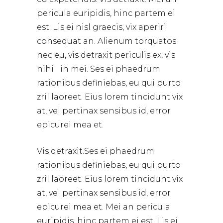
pericula euripidis, hinc partem ei
est. Lis ei nisl graecis, vix aperiri
consequat an. Alienum torquatos
nec eu, vis detraxit periculis ex, vis
nihil in mei. Ses ei phaedrum
rationibus definiebas, eu qui purto
zril laoreet. Eius lorem tincidunt vix
at, vel pertinax sensibus id, error
epicurei mea et.
Vis detraxit.Ses ei phaedrum
rationibus definiebas, eu qui purto
zril laoreet. Eius lorem tincidunt vix
at, vel pertinax sensibus id, error
epicurei mea et. Mei an pericula
euripidis, hinc partem ei est. Lis ei