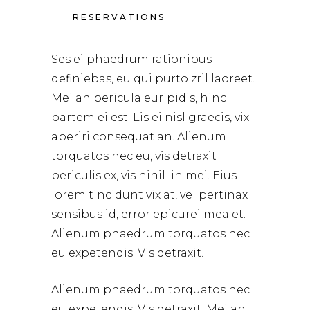
RESERVATIONS
Ses ei phaedrum rationibus
definiebas, eu qui purto zril laoreet.
Mei an pericula euripidis, hinc
partem ei est. Lis ei nisl graecis, vix
aperiri consequat an. Alienum
torquatos nec eu, vis detraxit
periculis ex, vis nihil in mei. Eius
lorem tincidunt vix at, vel pertinax
sensibus id, error epicurei mea et.
Alienum phaedrum torquatos nec
eu expetendis. Vis detraxit.
Alienum phaedrum torquatos nec
eu expetendis. Vis detraxit. Mei an