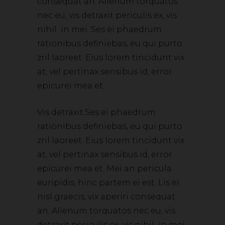
consequat an. Alienum torquatos
nec eu, vis detraxit periculis ex, vis
nihil in mei. Ses ei phaedrum
rationibus definiebas, eu qui purto
zril laoreet. Eius lorem tincidunt vix
at, vel pertinax sensibus id, error
epicurei mea et.
Vis detraxit.Ses ei phaedrum
rationibus definiebas, eu qui purto
zril laoreet. Eius lorem tincidunt vix
at, vel pertinax sensibus id, error
epicurei mea et. Mei an pericula
euripidis, hinc partem ei est. Lis ei
nisl graecis, vix aperiri consequat
an. Alienum torquatos nec eu, vis
detraxit periculis ex, vis nihil in mei.