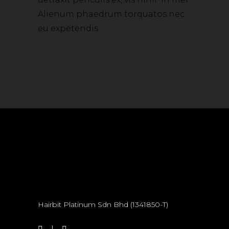
Alienum phaedrum torquatos nec
eu expetendis.
Hairbit Platinum Sdn Bhd (1341850-T)